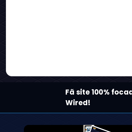
Fã site 100% foca
Wired!