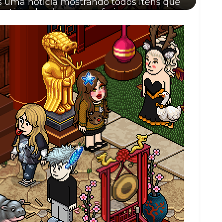
s uma notícia mostrando todos itens que
tinue lendo para conferi...