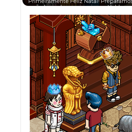
Primeiramente Feliz Natal! Preparamo
serão lançados em janeiro no Habbo, con