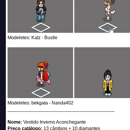
Modeletes: Katz - Bustle
Modeletes: bekgata - Nanda402
_________________________________________
Nome:
Vestido Inverno Aconchegante
Preço catálogo:
13 câmbios + 10 diamantes