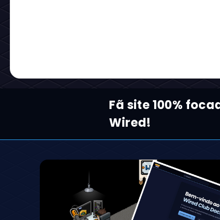
Fã site 100% foca
Wired!