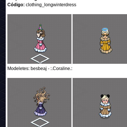
Código:
clothing_longwinterdress
Modeletes: besbeaj - :.Coraline.: