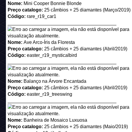
Código:
pillow*6
_________________________________________
Nome:
Almofada de Cetim Turquesa
Descrição:
Grande, leve e muito macio
Preço catalogo:
25 câmbios + 25 diamantes (Novembro/2
Código:
pillow*3
_________________________________________
Nome:
Cristaleira Antiga
Descrição:
Para ver, não para usar.
Preço catalogo:
Disponibilizada como Raro em uma ofert
Novembro/2015 (custou 105c+105d e 185c+185d)
Código:
ktchn15_cabinet
_________________________________________
Nome:
Mesa de Sucos Bobba
Descrição:
Menos é mais.
Preço catalogo:
25 câmbios + 25 diamantes (Novembro/2
Código:
ktchn15_bubblejuicerack