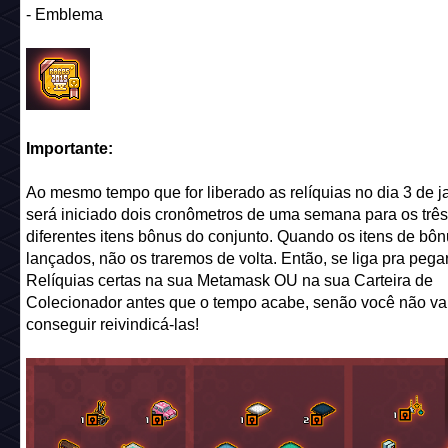
Nome:
Banheira Romântica
Preço catalogo:
25 câmbios + 25 diamantes (Fevereiro/20
Código:
val_r19_bath
_________________________________________
Nome:
Sofá Romântico
Preço catalogo:
25 câmbios + 25 diamantes (Fevereiro/20
Código:
val_r19_sofa
_________________________________________
Nome:
Toca-Discos LoveSongs
Preço catalogo:
25 câmbios + 25 diamantes (Fevereiro/20
Código:
val_r19_recordplayer
_________________________________________
Nome:
Presente Fofura Canina
Preço catalogo:
25 câmbios + 25 diamantes (Fevereiro/20
Código:
val_r19_puppy
_________________________________________
Nome:
Mini Cooper Bonnie Blonde