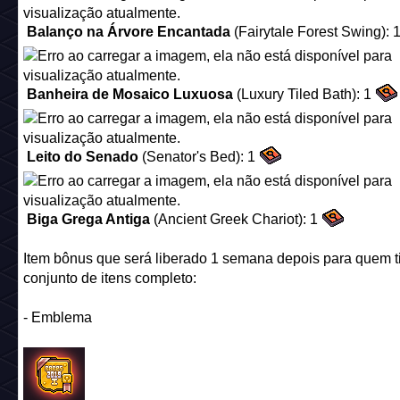
- Conjunto Relíquias: Almofadas 1:
Almofada de Couro Preto
(Black Giant Pillow):
1
Almofada de Fios Azul-marinho
(Navy Giant Pillow):
2
Almofada com Laço Branco
(A Snow Drift):
1
Almofada Macia Rosa
(Pink Giant Pillow):
1
Almofada de Seda Vermelha
(Festive Red Pillow):
1
Almofada de Seda da Bonnie
(Bonnie Blonde's Pillow):
Almofada de Lã Verde
(Green Giant Pillow):
1
Almofada de Penas Dourada
(Golden Giant Pillow):
1
Almofada de Algodão Azul
(Blue Giant Pillow):
1
Almofada de Cetim Turquesa
(Turquoise Giant Pillow):
1
Item bônus que será liberado 1 semana depois para quem ti
conjunto de itens completo:
- Mobi