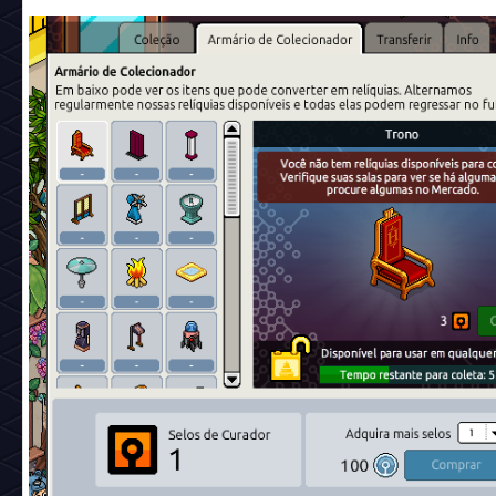
Em seguida selecione a aba "Armário de Colecionador". D
você selecionar o mobi que deseja transformar em NFT e cl
"Coletar". Lembrando que essa ação é irreversível!
1. Você pode realizar essa ação em qualquer hotel, o impor
ter a mesma carteira MetaMask conectada nos demais hotéi