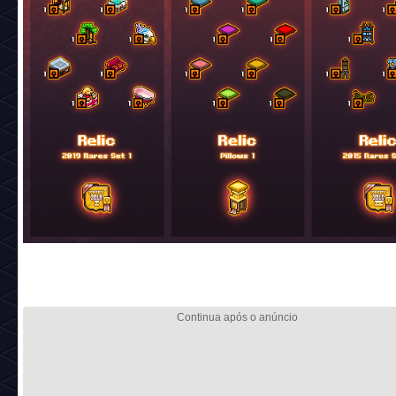
Preço catalogo:
25 câmbios + 25 diamantes (Março/2019)
Código:
rare_r19_car1
_________________________________________
Nome:
Ave Arco-Íris da Floresta
Preço catalogo:
25 câmbios + 25 diamantes (Abril/2019)
Código:
easter_r19_mysticalbird
_________________________________________
Nome:
Balanço na Árvore Encantada
Preço catalogo:
25 câmbios + 25 diamantes (Abril/2019)
Código:
easter_r19_treeswing
_________________________________________
Nome:
Banheira de Mosaico Luxuosa
Preço catalogo:
25 câmbios + 25 diamantes (Maio/2019)
Código:
greek_r19_tiledbath
_________________________________________
Nome:
Leito do Senado