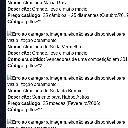
Preço catalogo:
Disponibilizada como Raro em uma ofert
Dezembro/2015 (custou 105c+105d e 185c+185d)
Código:
ny16_stars