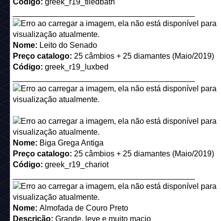
_________________________________________
Nome:
Geladeira Deluxe
Descrição:
Gele com estilo.
Preço catalogo:
25 câmbios + 25 diamantes (Novembro/2
Código:
ktchn15_fridge
_________________________________________
Nome:
Máquina de Café
Descrição:
Cheira como o céu.
Preço catalogo:
25 câmbios + 25 diamantes (Novembro/2
Código:
ktchn15_coffeemaker
_________________________________________
Nome:
Torre do Relógio
Descrição:
Tic tac, tic tac.
Preço catalogo:
25 câmbios + 25 diamantes (Dezembro/2
Código:
xmas15_clocktower
_________________________________________
Nome:
Trenó Decorado