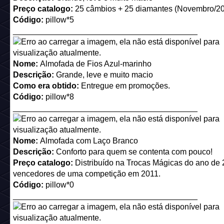
Descrição:
Vamos lá, é o tempo perfeito para um passear d
juntos!
Preço catalogo:
25 câmbios + 25 diamantes (Dezembro/2
Código:
xmas15_sleigh
_________________________________________
Nome:
Painel Fotográfico
Descrição:
Lugar perfeito para selfies.
Preço catalogo:
25 câmbios + 25 diamantes (Dezembro/2
Código:
xmas15_stand
_________________________________________
Nome:
Rudolf a rena do nariz vermelho
Descrição:
Tem um nariz muito brilhante.
Preço catalogo:
25 câmbios + 25 diamantes (Dezembro/2
Código:
xmas15_rudolf
_________________________________________
Nome:
Decoração de Estrelas
Descrição:
Purpurinadas!