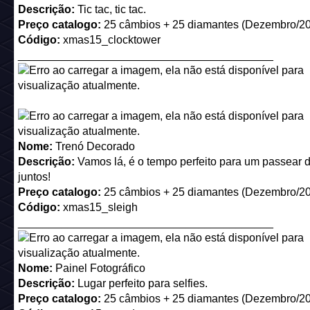
3.
Comprando Selos do Curador pela página TokenTrove, e
ser encontrado na coleção "Habbo Tokens". Necessário u
Carteira MetaMask!
Note: os itens que estão disponíveis nessa página estão s
vendidos por outras pessoas, você próprio pode vender o S
nessa página.