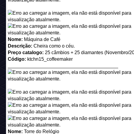
2.
Comprando Selo do Curador com 50 Esmeraldas na pág
Colecionáveis do Habbo (
https://collectibles.habbo.com/sh
Você deve acessar a Aba
Tokens
> Curator Stamps para con