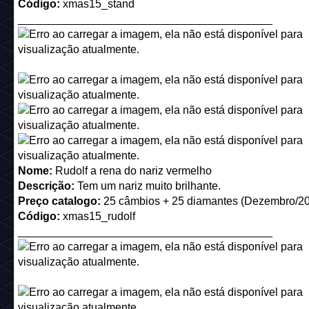
Depois de comprar o selo pela TokenTrove, você deve conv
Token na
página de Colecionáveis do Habbo
.