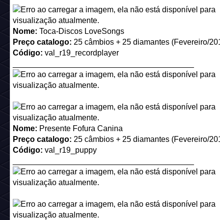
Descrição:
Somente para Habbo Astros
Preço catálogo:
25 moedas (Fevereiro/2006)
Código:
pillow*7
_________________________________________
Nome:
Almofada de Lã Verde
Descrição:
Grande, leve e muito macio
Preço catalogo:
25 câmbios + 25 diamantes (Junho/2018)
Código:
pillow*9
_________________________________________
Nome:
Almofada de Penas Dourada
Descrição:
Grande, leve e muito macio
Preço catalogo:
25 câmbios + 25 diamantes (Abril/2016)
Código:
pillow*4
_________________________________________
Nome:
Almofada de Algodão Azul
Descrição:
Grande, leve e muito macio
Preço catalogo:
25 câmbios + 25 diamantes (Janeiro/2019