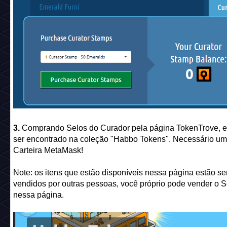
Importante: ao converter um mobi do jogo em "Relíquia" vo
uma conquista no jogo. Você pode conferir mais informaçõ
clicando aqui
!