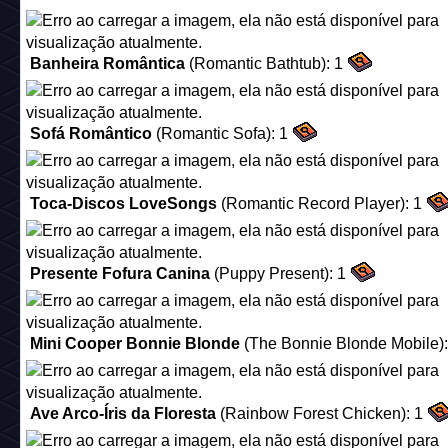
Banheira Romântica
(Romantic Bathtub):
1
Sofá Romântico
(Romantic Sofa):
1
Toca-Discos LoveSongs
(Romantic Record Player):
1
Presente Fofura Canina
(Puppy Present):
1
Mini Cooper Bonnie Blonde
(The Bonnie Blonde Mobile):
Ave Arco-Íris da Floresta
(Rainbow Forest Chicken):
1
Balanço na Árvore Encantada
(Fairytale Forest Swing):
Banheira de Mosaico Luxuosa
(Luxury Tiled Bath):
1
Leito do Senado
(Senator's Bed):
1
Biga Grega Antiga
(Ancient Greek Chariot):
1
Item bônus que será liberado 1 semana depois para quem ti
conjunto de itens completo:
- Emblema