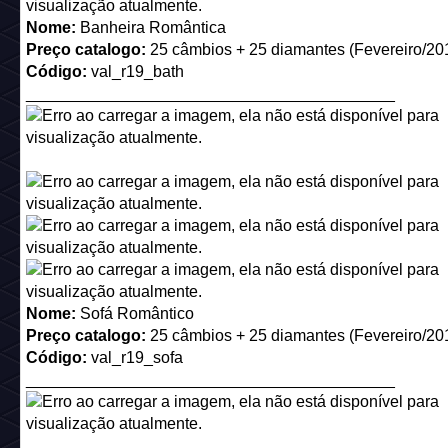
Nome:
Almofada com Laço Branco
Descrição:
Conforto para quem se contenta com pouco!
Preço catalogo:
Distribuído na Trocas Mágicas do ano de 
vencedores de uma competição em 2011.
Código:
pillow*0
_________________________________________
Nome:
Almofada Macia Rosa
Descrição:
Grande, leve e muito macio
Preço catálogo:
25 câmbios + 25 diamantes (Outubro/2017
Código:
pillow*1
_________________________________________
Nome:
Almofada de Seda Vermelha
Descrição:
Grande, leve e muito macio
Como era obtido:
Vencedores de uma competição em 201
Código:
pillow*2
_________________________________________
Nome:
Almofada de Seda da Bonnie