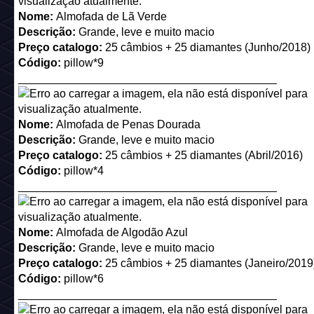
Contexto dessa novidade
Para transformar um Mobi em uma relíquia (Mobi NFT) você
precisar primeiramente de um dos itens listados em um dos 
Além do mobi, você vai precisar de Selos do Curador. Esse
pode ser comprado de 3 formas:
1. Através do Habbo: cada Selo do Curador custa 100 P
Você pode adquirir Prata através da Habbo Shop
(
https://www.habbo.com.br/shop
)