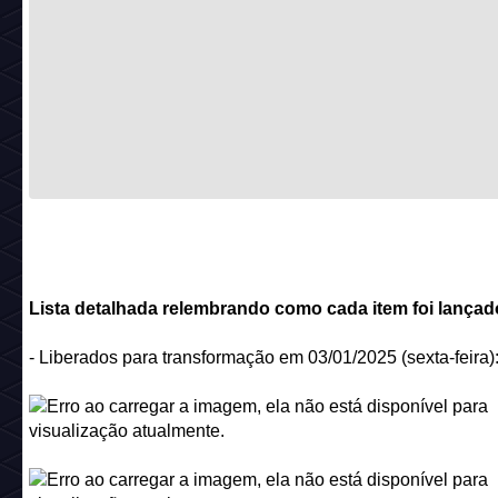
Preço catalogo:
25 câmbios + 25 diamantes (Maio/2019)
Código:
greek_r19_luxbed
_________________________________________
Nome:
Biga Grega Antiga
Preço catalogo:
25 câmbios + 25 diamantes (Maio/2019)
Código:
greek_r19_chariot
_________________________________________
Nome:
Almofada de Couro Preto
Descrição:
Grande, leve e muito macio
Preço catalogo:
25 câmbios + 25 diamantes (Novembro/2
Código:
pillow*5
_________________________________________
Nome:
Almofada de Fios Azul-marinho
Descrição:
Grande, leve e muito macio
Como era obtido:
Entregue em promoções.
Código:
pillow*8
_________________________________________