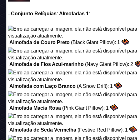
- Conjunto Relíquias: Conjunto 4 de Raros 2015:
Cristaleira Antiga
(Antique Crockery Cupboard):
1
Mesa de Sucos Bobba
(Bobba Juice Rack):
1
Geladeira Deluxe
(Deluxe Refrigerator):
1
Máquina de Café
(Coffee Machine):
1
Torre do Relógio
(Clock Tower):
1
Trenó Decorado
(Ornate Winter Sleigh):
1
Painel Fotográfico
(Bavarian Christmas Photo Stand):
1
Rudolf a rena do nariz vermelho
(Rudolf the Red-Nosed
Reindeer):
1
Decoração de Estrelas
(Snazzy Star Decoration):
1