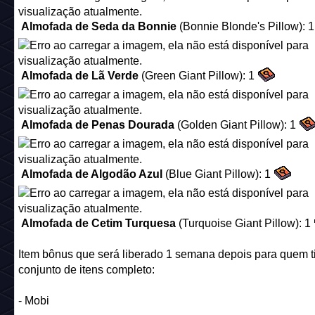
Item bônus que será liberado 1 semana depois para quem ti
conjunto de itens completo:
- Emblema
Importante:
Ao mesmo tempo que for liberado as relíquias no dia 3 de j
será iniciado dois cronômetros de uma semana para os três
diferentes itens bônus do conjunto. Quando os itens de bô
lançados, não os traremos de volta. Então, se liga pra pega
Relíquias certas na sua Metamask OU na sua Carteira de
Colecionador antes que o tempo acabe, senão você não va
conseguir reivindicá-las!