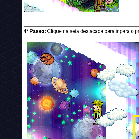
_________________________________________
4° Passo:
Clique na seta destacada para ir para o p