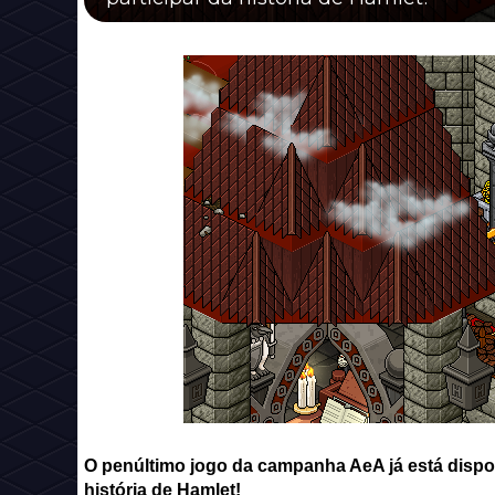
O penúltimo jogo da campanha AeA já está disponí
história de Hamlet!