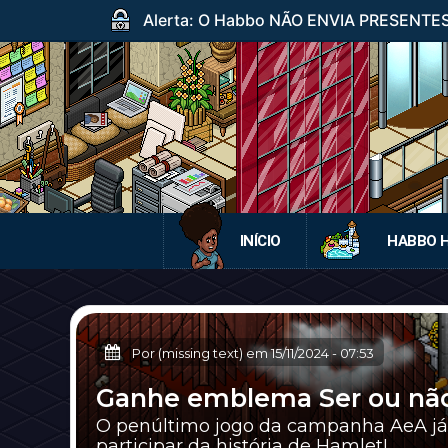
Alerta: O Habbo NÃO ENVIA PRESENTES p
INÍCIO
HABBO 
Por (missing text) em
15/11/2024
-
07:53
Ganhe emblema Ser ou não 
O penúltimo jogo da campanha AeA já es
participar da história de Hamlet!