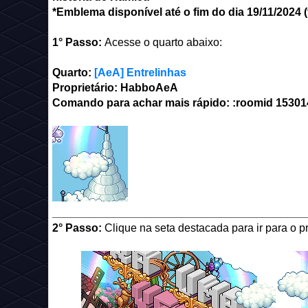
*Emblema disponível até o fim do dia 19/11/2024 (t
1° Passo:
Acesse o quarto abaixo:
Quarto:
[AeA] Entrelinhas
Proprietário: HabboAeA
Comando para achar mais rápido: :roomid
15301
_________________________________________
2° Passo:
Clique na seta destacada para ir para o p