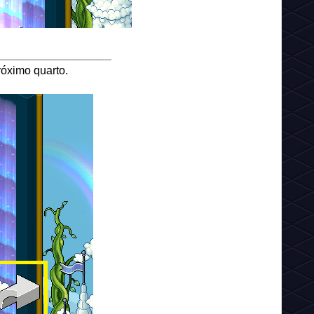
__________________
róximo quarto.