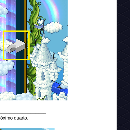
__________________
róximo quarto.