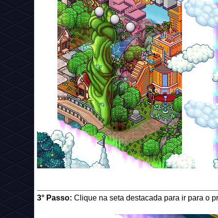
_________________________________________
3° Passo:
Clique na seta destacada para ir para o p