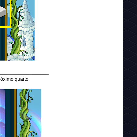
__________________
róximo quarto.