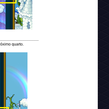
__________________
róximo quarto.