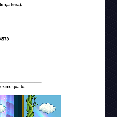
erça-feira).
4578
__________________
róximo quarto.