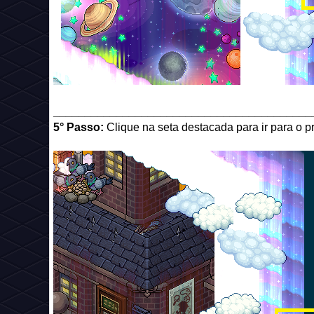
_________________________________________
5° Passo:
Clique na seta destacada para ir para o p