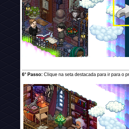
_________________________________________
6° Passo:
Clique na seta destacada para ir para o p