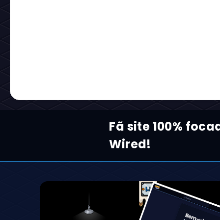
Fã site 100% foca
Wired!