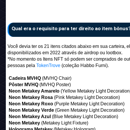
Qual era o requisito para ter direito ao item bônus
Você devia ter os 21 itens citados abaixo em sua carteira, e
disponibilizados em 2022 através de airdrop ou lootbox.
*No momento os Itens NFT só podem ser comprados de out
pessoas pela
TokenTrove
(coleção Habbo Furni).
Cadeira MVHQ
(MVHQ Chair)
Pôster MVHQ
(MVHQ Poster)
Neon Metakey Amarelo
(Yellow Metakey Light Decoration
Neon Metakey Rosa
(Pink Metakey Light Decoration)
Neon Metakey Roxo
(Purple Metakey Light Decoration)
Neon Metakey Verde
(Green Metakey Light Decoration)
Neon Metakey Azul
(Blue Metakey Light Decoration)
Neon Metakey
(Metakey Light Fixture)
Holograma Metakey
(Metakey Hologram)