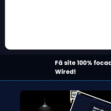
Fã site 100% foca
Wired!