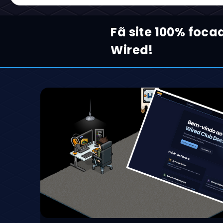
Fã site 100% foca
Wired!