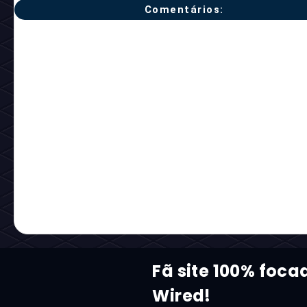
Comentários:
Fã site 100% foca
Wired!