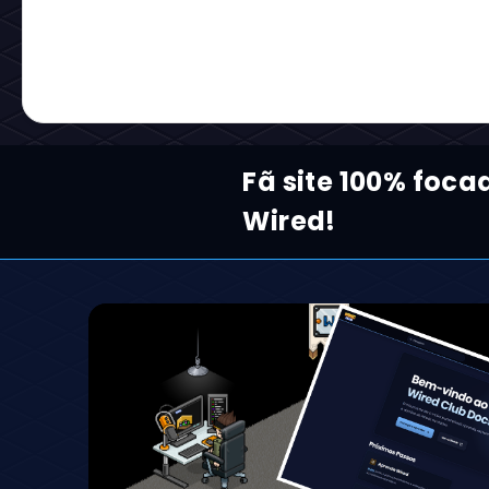
Fã site 100% foca
Wired!