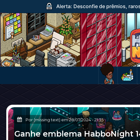
Alerta: Desconfie de prêmios, raro
Por (missing text) em
28/07/2024
-
21:35
Ganhe emblema HabboNight 1