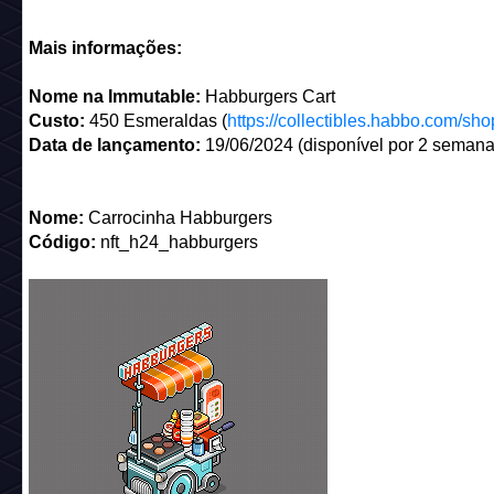
Mais informações:
Nome na Immutable:
Habburgers Cart
Custo:
450 Esmeraldas (
https://collectibles.habbo.com/sho
Data de lançamento:
19/06/2024 (disponível por 2 semana
Nome:
Carrocinha Habburgers
Código:
nft_h24_habburgers