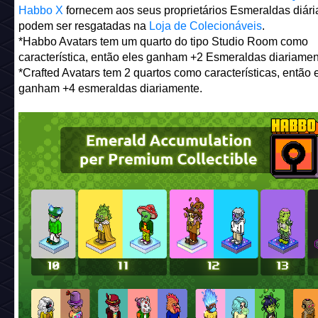
O que são Esmeraldas?
Antes de começarmos: o que são Esmeraldas? As esmeral
moeda premium do ecossistema Colecionáveis Habbo.
Ha
Avatares Genesis
,
Crafted Avatars
,
Habbo Portraits
e
Quart
Habbo X
fornecem aos seus proprietários Esmeraldas diári
podem ser resgatadas na
Loja de Colecionáveis
.
*Habbo Avatars tem um quarto do tipo Studio Room como
característica, então eles ganham +2 Esmeraldas diariamen
*Crafted Avatars tem 2 quartos como características, então 
ganham +4 esmeraldas diariamente.