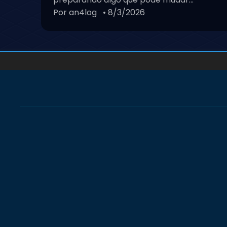
Notícia
Chegou o momento de apr
wired de verdade!
O Wired Club ficou bastante tempo sem pu
mas por um excelente motivo. Estávamos
preparando algo que pode mudar...
Por an4log
• 8/3/2026