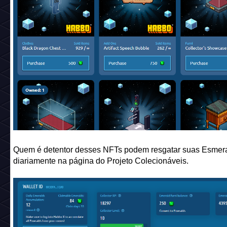
1. Itens colecionáveis: principalmente mobis e itens de vesti
2. Criação de itens colecionáveis (
https://nft.habbo.com/craf
3.
Fusão de 2 Habbo Avatares
(Crafted Avatars)
4.
Melhorar seus quartos do Habbo X
5. Comprar caixas de Mobis extras na
Fábrica de Mobis
do 
quarto do Habbo X