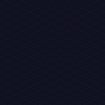
apoiada por, ou principalmente aprovada pela Sulake Oy ou sua
outras propriedades intelectuais do Habbo, 