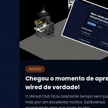
Fã site 100% foc
Wired!