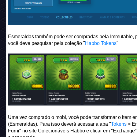
Quem é detentor desses NFTs podem resgatar suas Esmer
diariamente na página do Projeto Colecionáveis.
Esmeraldas também pode ser compradas pela Immutable, p
você deve pesquisar pela coleção "
Habbo Tokens
".