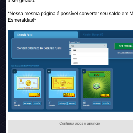
Uma vez comprado o mobi, você pode transformar o item e
(Esmeraldas). Para isso deverá acessar a aba "
Tokens
> Em
Furni" no site Colecionáveis Habbo e clicar em "Exchange"
a ser gerado.
*Nessa mesma página é possível converter seu saldo em M
Esmeraldas!*