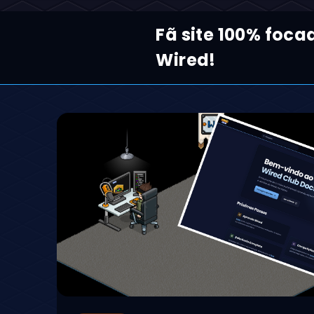
Fã site 100% foca
Wired!