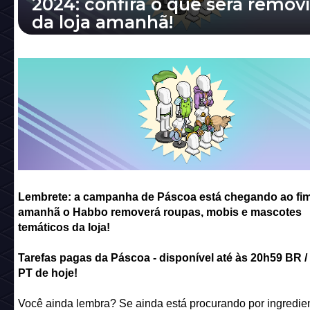
2024: confira o que será remov
da loja amanhã!
Lembrete: a campanha de Páscoa está che
ao fim, amanhã o Habbo removerá roupas, 
mascotes temáticos da loja!
Lembrete: a campanha de Páscoa está chegando ao fim
amanhã o Habbo removerá roupas, mobis e mascotes
temáticos da loja!
Tarefas pagas da Páscoa
- disponível até às 20h59 BR /
PT de hoje!
Você ainda lembra? Se ainda está procurando por ingredie