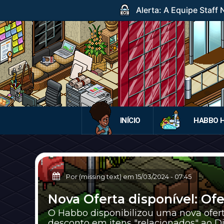
Alerta: A Equipe Staff
INÍCIO
HABBO 
Por (missing text) em
15/03/2024
-
07:45
Nova Oferta disponível: Ofe
O Habbo disponibilizou uma nova ofe
desconto em itens "relacionados" ao Dia 