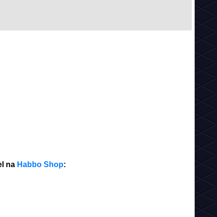
el na
Habbo Shop
: