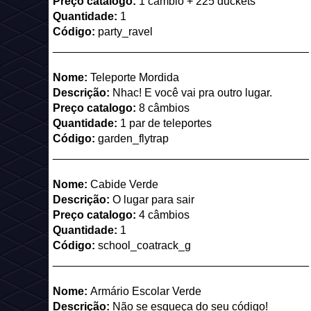
Preço catalogo:
1 câmbio + 225 duckets
Quantidade:
1
Código:
party_ravel
_________________________________________
Nome:
Teleporte Mordida
Descrição:
Nhac! E você vai pra outro lugar.
Preço catalogo:
8 câmbios
Quantidade:
1 par de teleportes
Código:
garden_flytrap
_________________________________________
Nome:
Cabide Verde
Descrição:
O lugar para sair
Preço catalogo:
4 câmbios
Quantidade:
1
Código:
school_coatrack_g
_________________________________________
Nome:
Armário Escolar Verde
Descrição:
Não se esqueça do seu código!