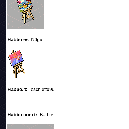
Habbo.es:
N4gu
Habbo.it:
Teschietto96
Habbo.com.tr:
Barbie_