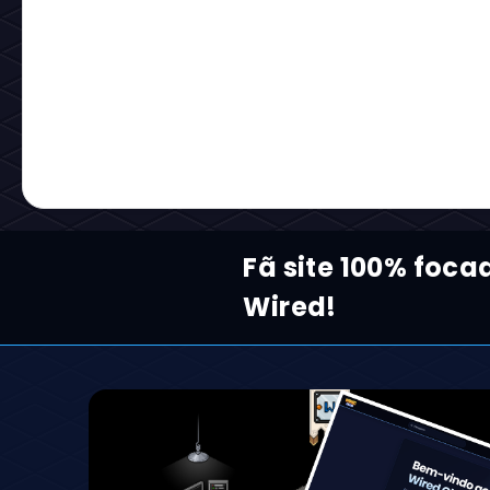
Fã site 100% foca
Wired!