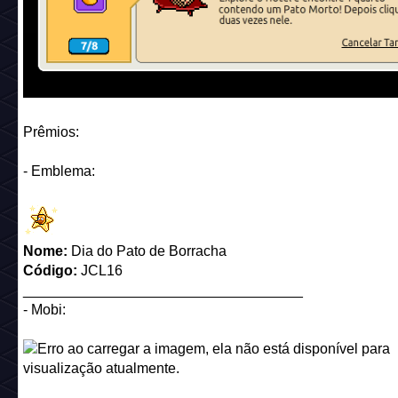
Prêmios:
- Emblema:
Nome:
Dia do Pato de Borracha
Código:
JCL16
___________________________________
- Mobi:
Nome:
quest_c24_duck name
Código:
quest_c24_duck