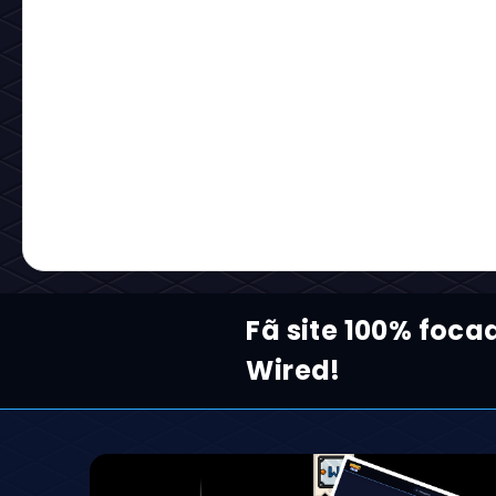
Fã site 100% foca
Wired!