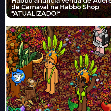
Habbo anuncia venda de Ader
de Carnaval na Habbo Shop
*ATUALIZADO!*
A moda de vender roupas na Habbo Shop p
Habbo promete disponibilizar um inédito A
de Carnaval (item de vestir) no dia 09/02,...