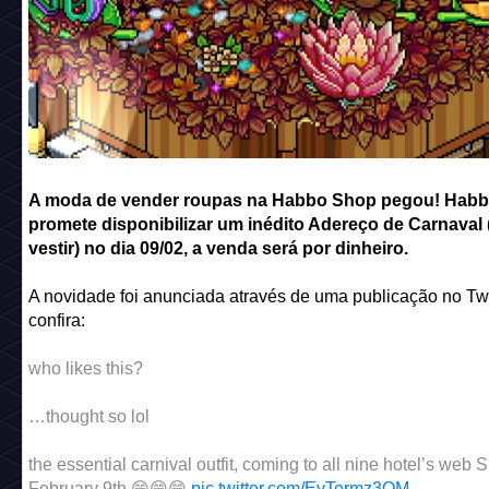
A moda de vender roupas na Habbo Shop pegou! Hab
promete disponibilizar um inédito Adereço de Carnaval 
vestir) no dia 09/02, a venda será por dinheiro.
A novidade foi anunciada através de uma publicação no Twi
confira:
who likes this?
…thought so lol
the essential carnival outfit, coming to all nine hotel’s web
February 9th 😁😁😁
pic.twitter.com/EyTermz3OM