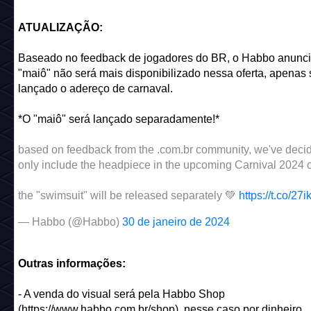
ATUALIZAÇÃO:
Baseado no feedback de jogadores do BR, o Habbo anunci
"maiô" não será mais disponibilizado nessa oferta, apenas 
lançado o adereço de carnaval.
*O "maiô" será lançado separadamente!*
based on feedback from the .com.br community, we've decid
only include the headpiece in the upcoming Carnival 2024 of
the "swimsuit" will be released separately 💚
https://t.co/2
— Habbo (@Habbo)
30 de janeiro de 2024
Outras informações:
- A venda do visual será pela Habbo Shop
(https://www.habbo.com.br/shop), nesse caso por dinheiro.