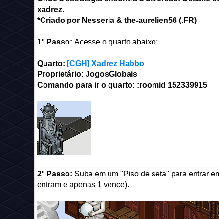
xadrez.
*Criado por Nesseria & the-aurelien56 (.FR)
1° Passo:
Acesse o quarto abaixo:
Quarto:
[CGH] Xadrez Habbo
Proprietário: JogosGlobais
Comando para ir o quarto: :roomid 152339915
_________________________________________
2° Passo:
Suba em um "Piso de seta" para entrar em
entram e apenas 1 vence).