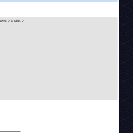
________