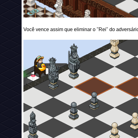
Você vence assim que eliminar o "Rei" do adversári