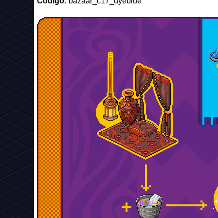
Código:
bazaar_c17_dyeblue