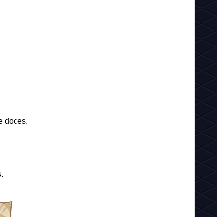
e doces.
.