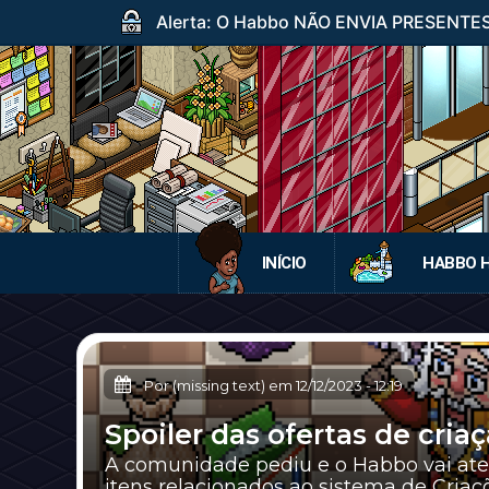
Alerta: O Habbo NÃO ENVIA PRESENTES p
INÍCIO
HABBO 
Por (missing text) em
12/12/2023
-
12:19
Spoiler das ofertas de cria
A comunidade pediu e o Habbo vai ate
itens relacionados ao sistema de Criaç