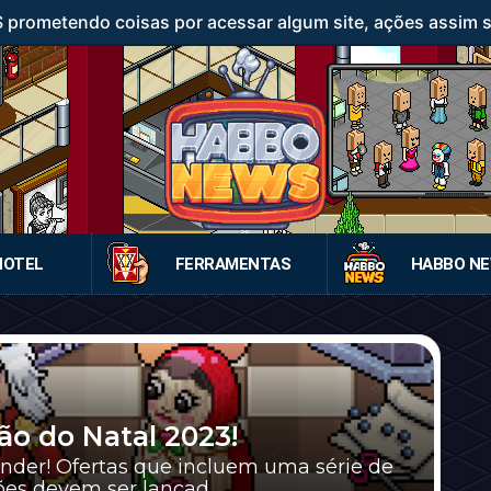
rometendo coisas por acessar algum site, ações assim sã
HOTEL
FERRAMENTAS
HABBO N
ção do Natal 2023!
nder! Ofertas que incluem uma série de
ões devem ser lançad...