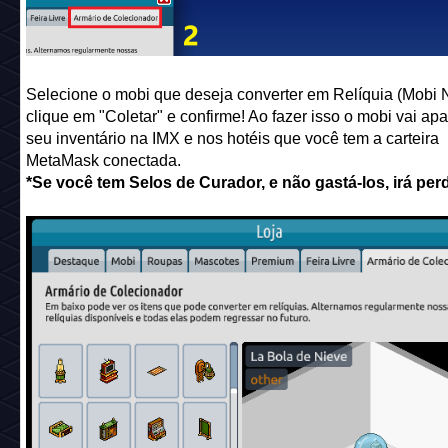
Como converter um Mobi do jogo em uma Relíquia (Mob
Acesse o cliente Moderno pelo Habbo Launcher/direto no
navegador, você deve acessar a loja e ir na aba "Armário d
Colecionador".