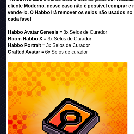
Contexto dessa novidade - Fase 2
Requisitos para participar da fase 2 do Beta do Armário
Colecionador
É necessário ter um
Habbo Avatar Genesis
,
Crafted Avatar
,
Portrait
OU um
Room Habbo X
em sua carteira para poder p
da fase beta do Armário de Colecionador. O snapshot foi fe
manhã!
Todos que possuíam NFTs dessas coleções recebeu selos 
curador gratuitos para
usar durante o período
de teste bet