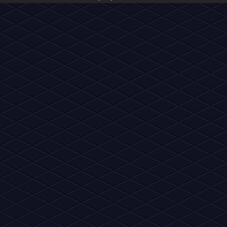
Vire
Habbo News
inte
Estrelas do nosso
portal de notícias!
Um d