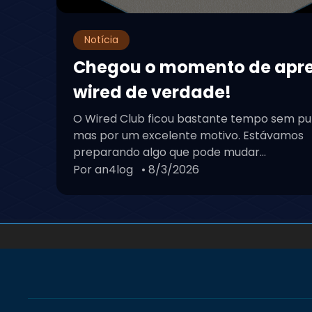
Fã site 100% foc
Wired!