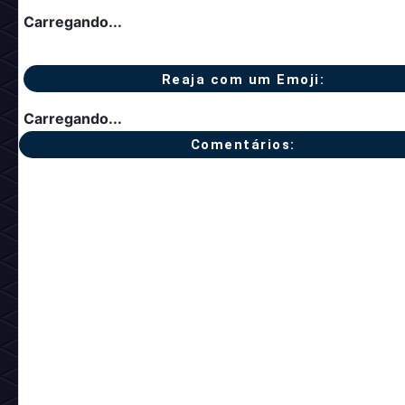
Tem algum dos mobis? Avalie ou comente!
#Habbo NFT
Categorias
Notícia anterior
Próxima notíc