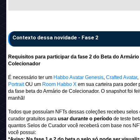
Código:
gold_c15_arc_icerug
_________________________________________
Nome:
Clube Sofá
Descrição:
Sofá do clube
Selos de Curador que vou precisar:
1 Selo de Curador
Código:
club_sofa