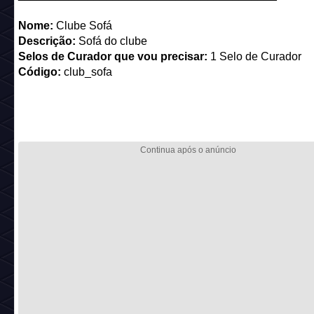
Nome:
Guarda-sol Coral
Selos de Curador que vou precisar:
1 Selo de Curador
Código:
rare_colourable_parasol*4
_________________________________________
Nome:
Tapete Ouro Puro
Descrição:
Vejo poeira dourada na sola dos meus sapatos.
Selos de Curador que vou precisar:
1 Selo de Curador