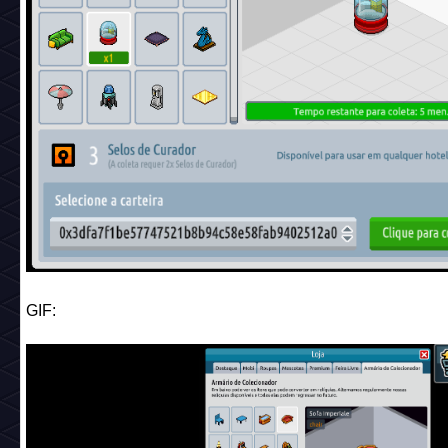
Selecione o mobi que deseja converter em Relíquia (Mobi 
clique em "Coletar" e confirme! Ao fazer isso o mobi vai ap
seu inventário na IMX e nos hotéis que você tem a carteira
MetaMask conectada.
*Se você tem Selos de Curador, e não gastá-los, irá perd