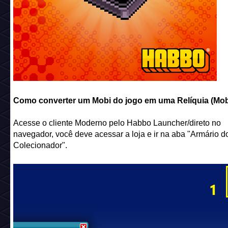
quantos Selos de Curador você receberá com base nos NF
você possui:
*Aviso: Na fase 1 e 2 do beta o selo só pode ser visuali
cliente Moderno, nesse caso não é possível comprar e
vende-lo. O Habbo irá remover os selos não usados no 
cada fase!
Habbo Avatar Genesis
= 3x Selos de Curador
Room Habbo X
= 3x Selos de Curador
Habbo Portrait
= 3x Selos de Curador
Crafted Avatar
= 6x Selos de curador