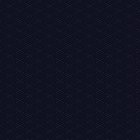
Copyrights © - Fã Site 2012~2026 Habbo News - Todos os direi
apoiada por, ou principalmente aprovada pela Sulake Oy ou sua
outras propriedades intelectuais do Habbo, 