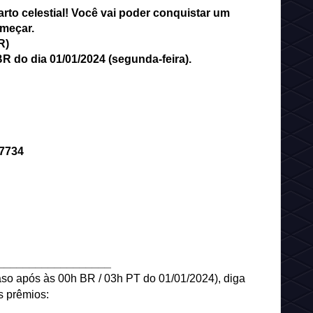
to celestial! Você vai poder conquistar um
meçar.
R)
R do dia 01/01/2024 (segunda-feira).
7734
__________________
aso após às 00h BR / 03h PT do 01/01/2024), diga
s prêmios: