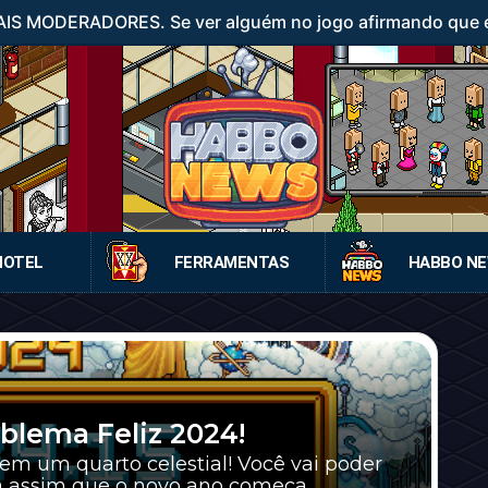
IS MODERADORES. Se ver alguém no jogo afirmando que é
HOTEL
FERRAMENTAS
HABBO N
mblema Feliz 2024!
em um quarto celestial! Você vai poder
assim que o novo ano começa...