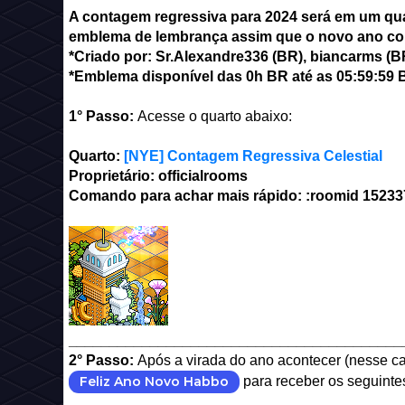
A contagem regressiva para 2024 será em um quar
emblema de lembrança assim que o novo ano co
*Criado por: Sr.Alexandre336 (BR), biancarms (B
*Emblema disponível das 0h BR até as 05:59:59 B
1° Passo:
Acesse o quarto abaixo:
Quarto:
[NYE] Contagem Regressiva Celestial
Proprietário: officialrooms
Comando para achar mais rápido: :roomid
15233
_________________________________________
2° Passo:
Após a virada do ano acontecer (nesse c
Feliz Ano Novo Habbo
para receber os seguinte