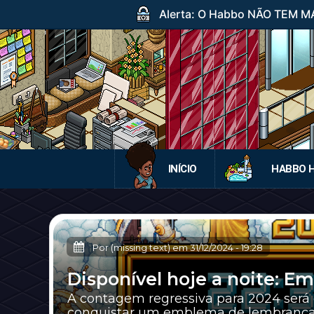
Alerta: O Habbo NÃO TEM MA
INÍCIO
HABBO 
Por (missing text) em
31/12/2024
-
19:28
Disponível hoje a noite: E
A contagem regressiva para 2024 será 
conquistar um emblema de lembrança 