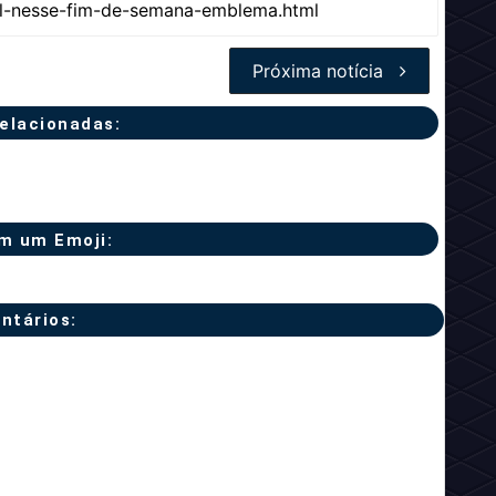
Próxima notícia
relacionadas:
m um Emoji:
ntários: