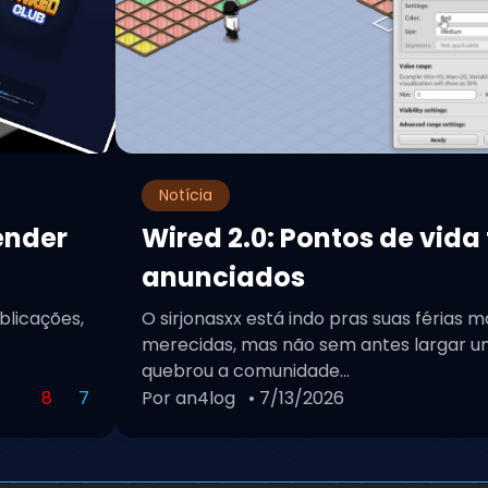
Notícia
ender
Wired 2.0: Pontos de vida
anunciados
blicações,
O sirjonasxx está indo pras suas férias m
merecidas, mas não sem antes largar um
quebrou a comunidade...
8
7
Por an4log
• 7/13/2026