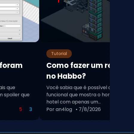
Tutorial
 foram
Como fazer um relógio 
no Habbo?
ais que
Você sabia que é possível criar um re
 spoiler que
funcional que mostra o horário de Bra
hotel com apenas um...
5
3
Por an4log
• 7/8/2026