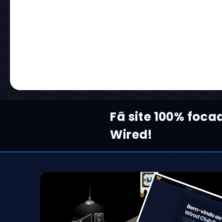
Fã site 100% foca
Wired!