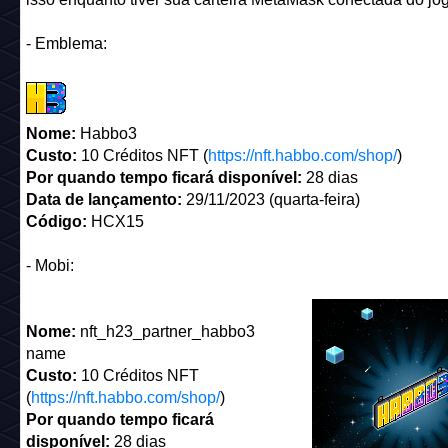
- Emblema:
Nome:
Habbo3
Custo:
10 Créditos NFT (
https://nft.habbo.com/shop/
)
Por quando tempo ficará disponível:
28 dias
Data de lançamento:
29/11/2023 (quarta-feira)
Código:
HCX15
- Mobi:
Nome:
nft_h23_partner_habbo3
name
Custo:
10 Créditos NFT
(
https://nft.habbo.com/shop/
)
Por quando tempo ficará
disponível:
28 dias