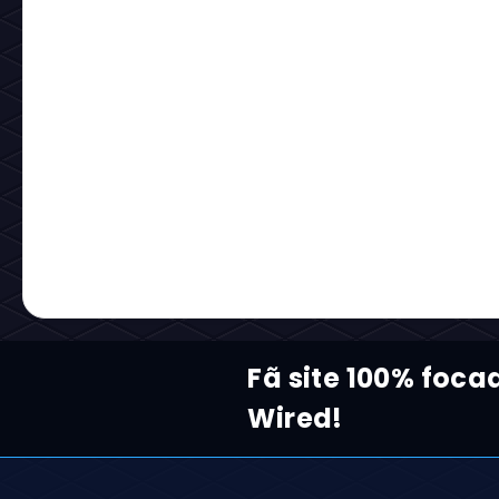
Fã site 100% foca
Wired!