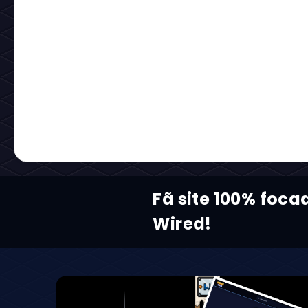
Fã site 100% foca
Wired!