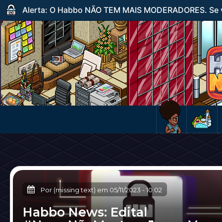
Alerta: O Habbo NÃO TEM MAIS MODERADORES. Se ve
Por (missing text) em
05/11/2023
-
10:02
Habbo News: Edital