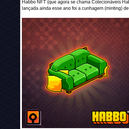
Habbo NFT (que agora se chama Colecionáveis Habb
lançada ainda esse ano foi a cunhagem (minting) de