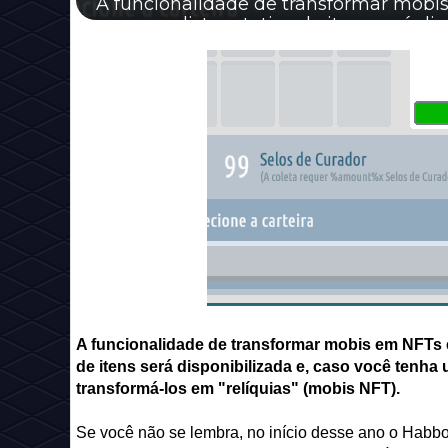
A funcionalidade de transformar mobi
que uma lista rotativa de itens será disp
A funcionalidade de transformar mobis em NFTs e
de itens será disponibilizada e, caso você tenha 
transformá-los em "relíquias" (mobis NFT).
Se você não se lembra, no início desse ano o Habbo