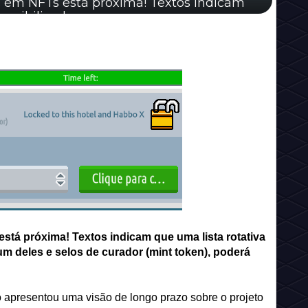
s em NFTs está próxima! Textos indicam
onibilizada e, cas...
stá próxima! Textos indicam que uma lista rotativa
um deles e selos de curador (mint token), poderá
 apresentou uma visão de longo prazo sobre o projeto