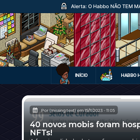
Alerta: O Habbo NÃO TEM MA
INÍCIO
HABBO 
Por (missing text) em
15/11/2023
-
11:05
40 novos mobis foram hos
NFTs!