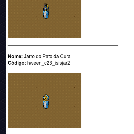
_________________________________________
Nome:
Jarro do Pato da Cura
Código:
hween_c23_isisjar2
_________________________________________