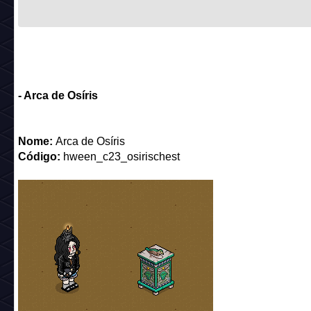
- Arca de Osíris
Nome:
Arca de Osíris
Código:
hween_c23_osirischest