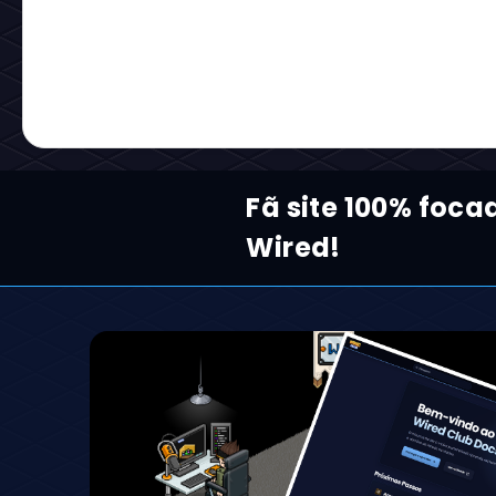
Fã site 100% foc
Wired!