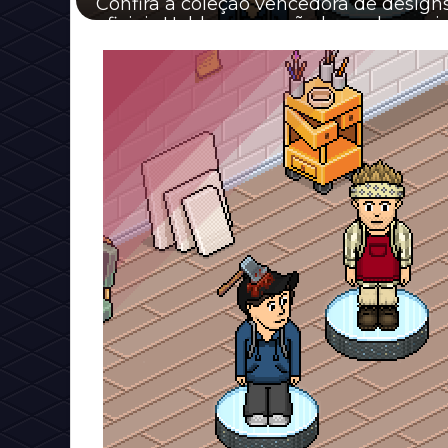
Confira a coleção vencedora de design
oficiais Habbo que serão lançados no i