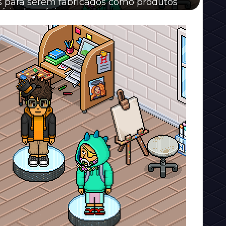
s para serem fabricados como produtos
nício do próximo ano.