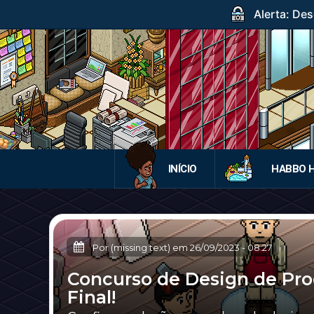
Alerta: Des
INÍCIO
HABBO 
Por (missing text) em
26/09/2023
-
08:27
Concurso de Design de Pro
Final!