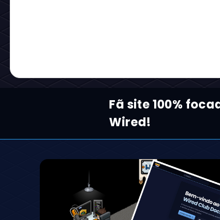
Fã site 100% foc
Wired!