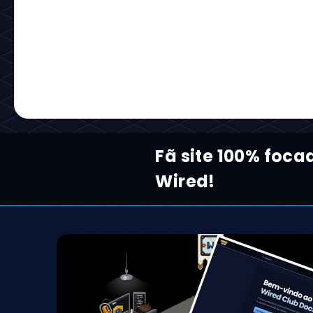
Fã site 100% foca
Wired!