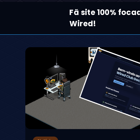
Fã site 100% foc
Wired!