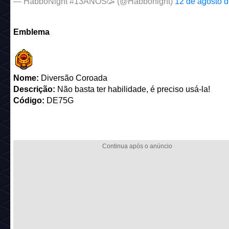
— HabboNight #13ANOS🥳 (@Habbonight)
12 de agosto 
Emblema
Nome:
Diversão Coroada
Descrição:
Não basta ter habilidade, é preciso usá-la!
Código:
DE75G