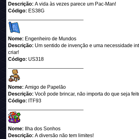
Descrição:
A vida às vezes parece um Pac-Man!
Código:
ES38G
___________________________
Nome:
Engenheiro de Mundos
Descrição:
Um sentido de invenção e uma necessidade in
criar!
Código:
US318
___________________________
Nome:
Amigo de Papelão
Descrição:
Você pode brincar, não importa do que seja feit
Código:
ITF93
___________________________
Nome:
Ilha dos Sonhos
Descrição:
A diversão não tem limites!