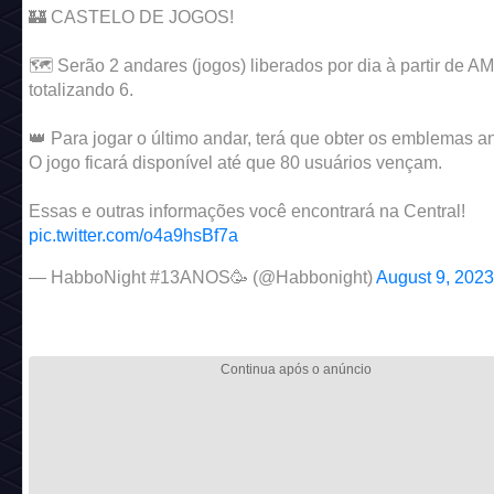
🏰 CASTELO DE JOGOS!
🗺️ Serão 2 andares (jogos) liberados por dia à partir de 
totalizando 6.
👑 Para jogar o último andar, terá que obter os emblemas an
O jogo ficará disponível até que 80 usuários vençam.
Essas e outras informações você encontrará na Central!
pic.twitter.com/o4a9hsBf7a
— HabboNight #13ANOS🥳 (@Habbonight)
August 9, 2023