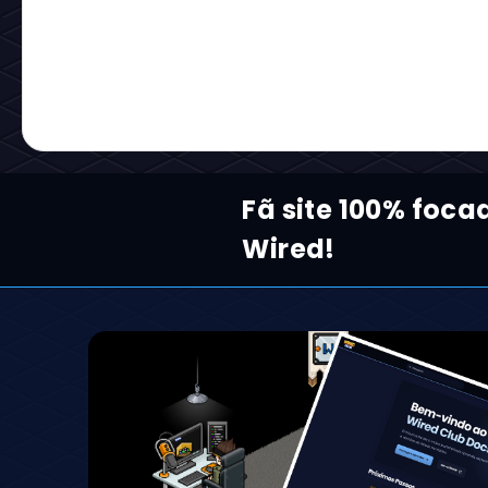
Fã site 100% foca
Wired!