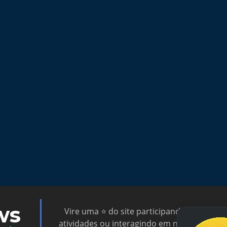
ws
Vire uma ⭐ do site participando de nossas
atividades ou interagindo em nossas notíci