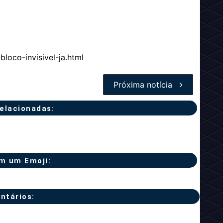
Próxima notícia
relacionadas:
m um Emoji:
ntários: