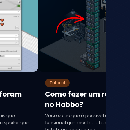
Tutorial
 foram
Como fazer um relógio 
no Habbo?
ais que
Você sabia que é possível criar um re
 spoiler que
funcional que mostra o horário de Bra
hotel com apenas um...