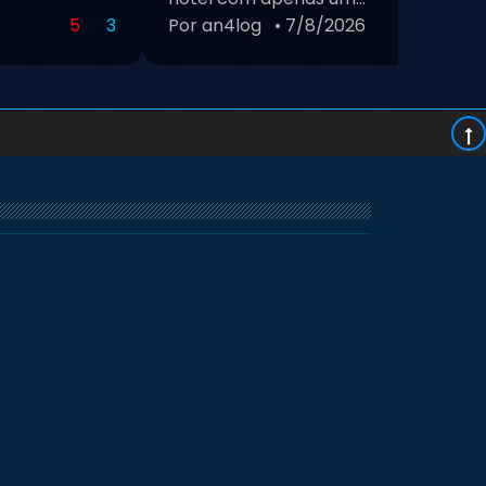
5
3
Por an4log
• 7/8/2026