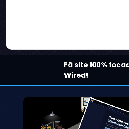
Fã site 100% foc
Wired!