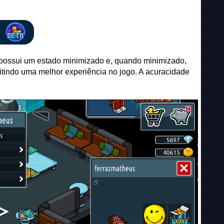
 possui um estado minimizado e, quando minimizado,
mitindo uma melhor experiência no jogo. A acuracidade