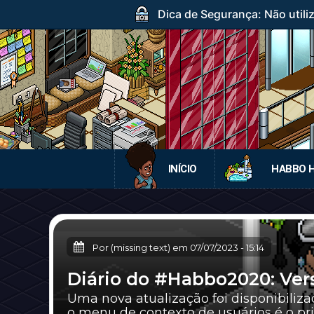
Dica de Segurança: Não utili
INÍCIO
HABBO 
Por (missing text) em
07/07/2023
-
15:14
Diário do #Habbo2020: Versã
Uma nova atualização foi disponibiliz
o menu de contexto de usuários é o pri