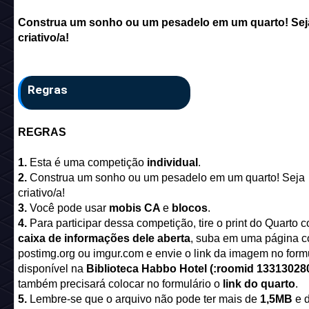
Construa um sonho ou um pesadelo em um quarto! Sej
criativo/a!
Regras
REGRAS
1.
Esta é uma competição
individual
.
2.
Construa um sonho ou um pesadelo em um quarto! Seja
criativo/a!
3.
Você pode usar
mobis CA
e
blocos
.
4.
Para participar dessa competição, tire o print do Quarto 
caixa de informações dele aberta
, suba em uma página 
postimg.org ou imgur.com e envie o link da imagem no form
disponível na
Biblioteca Habbo Hotel (:roomid 13313028
também precisará colocar no formulário o
link do quarto
.
5.
Lembre-se que o arquivo não pode ter mais de
1,5MB
e 