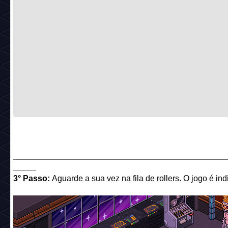
______________________________________________
_____
3° Passo:
Aguarde a sua vez na fila de rollers. O jogo é ind