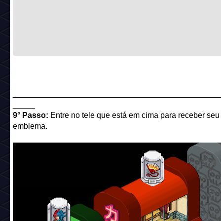
______________________________________________
_____
9° Passo:
Entre no tele que está em cima para receber seu
emblema.