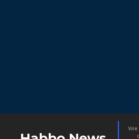
Vire
Habbo News