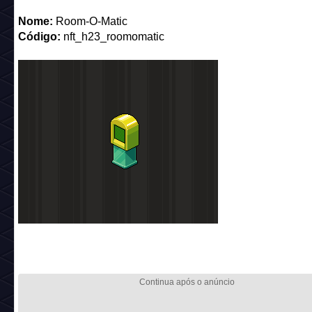
Nome:
Room-O-Matic
Código:
nft_h23_roomomatic