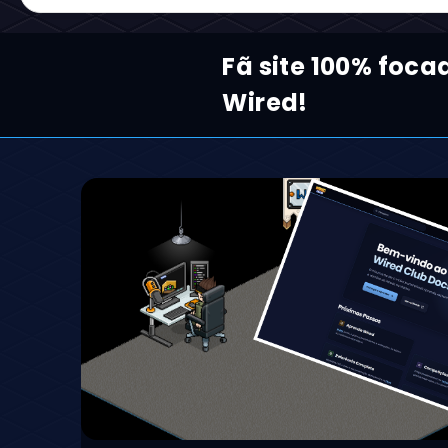
Fã site 100% foca
Wired!