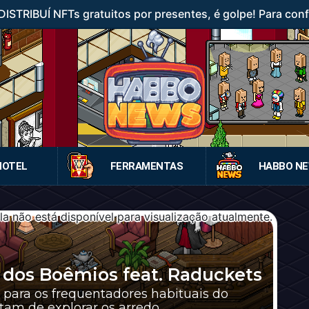
STRIBUÍ NFTs gratuitos por presentes, é golpe! Para confer
HOTEL
FERRAMENTAS
HABBO N
os Boêmios feat. Raduckets
o para os frequentadores habituais do
am de explorar os arredo...