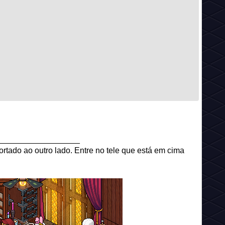
__________________
rtado ao outro lado. Entre no tele que está em cima