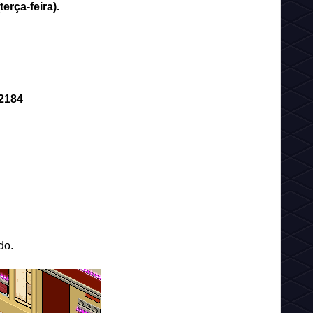
erça-feira).
2184
__________________
do.