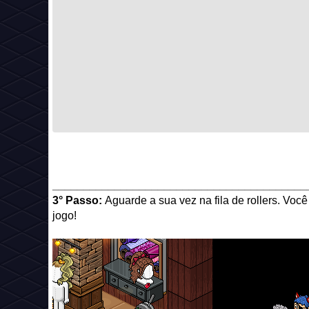
_________________________________________
3° Passo:
Aguarde a sua vez na fila de rollers. Voc
jogo!