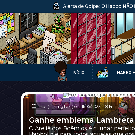
Alerta de Golpe: O Habbo NÃO DI
INÍCIO
HABBO 
Por (missing text) em
11/05/2023
-
18:14
Ganhe emblema Lambreta d
O Ateliê dos Boêmios é o lugar perfeit
Habbolin e para todos aqueles que gost