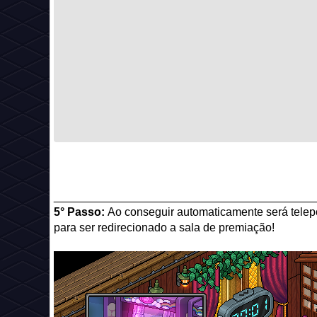
_________________________________________
5° Passo:
Ao conseguir automaticamente será telepo
para ser redirecionado a sala de premiação!