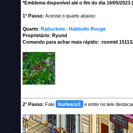
*Emblema disponível até o fim do dia 16/05/2023 (t
1° Passo:
Acesse o quarto abaixo:
Quarto:
Raduckets - Habbolin Rouge
Proprietário: Ryund
Comando para achar mais rápido: :roomid 15113
_________________________________________
2° Passo:
Fale
burlesco1
e entre no tele destaca