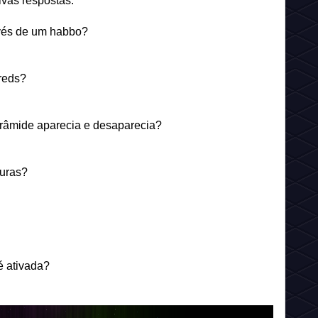
ivas respostas:
avés de um habbo?
ireds?
pirâmide aparecia e desaparecia?
turas?
é ativada?