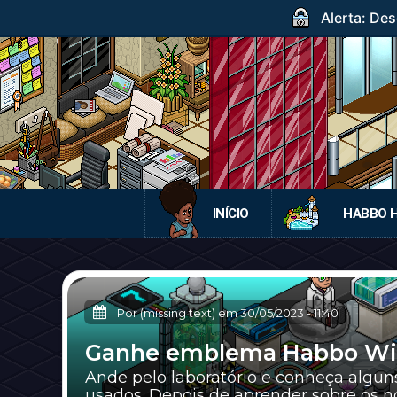
Alerta: Des
INÍCIO
HABBO 
Por (missing text) em
30/05/2023
-
11:40
Ganhe emblema Habbo Wir
Ande pelo laboratório e conheça algu
usados. Depois de aprender sobre os nov