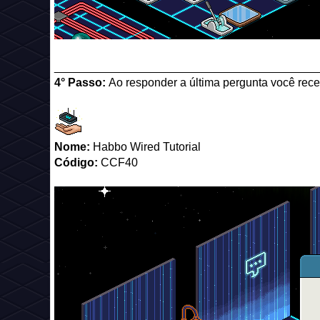
_________________________________________
4° Passo:
Ao responder a última pergunta você rec
Nome:
Habbo Wired Tutorial
Código:
CCF40