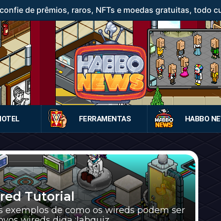
confie de prêmios, raros, NFTs e moedas gratuitas, todo c
HOTEL
FERRAMENTAS
HABBO N
ed Tutorial
ns exemplos de como os wireds podem ser
os wireds diga :labquiz ...