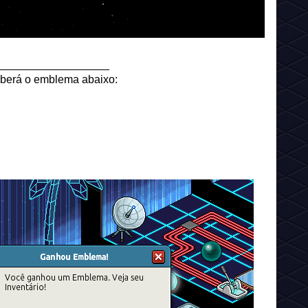
__________________
eberá o emblema abaixo: