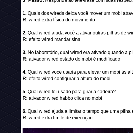
3° Passo:
Responda ao tele-frase com suas respect
1.
Quais dos wireds deixa você mover um mobi atr
R:
wired extra física do movimento
2.
Qual wired ajuda você a ativar outras pilhas de w
R:
efeito wired mandar sinal
3.
No laboratório, qual wired era ativado quando a 
R:
ativador wired estado do mobi é modificado
4.
Qual wired você usaria para elevar um mobi às al
R:
efeito wired configurar a altura do mobi
5.
Qual wired foi usado para girar a cadeira?
R:
ativador wired habbo clica no mobi
6.
Qual wired ajuda a limitar o tempo que uma pilha 
R:
wired extra limite de execução