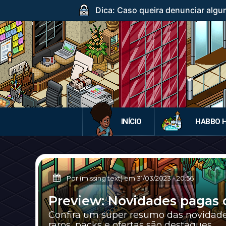
Dica: Caso queira denunciar algum
INÍCIO
HABBO 
Por (missing text) em
31/03/2023
-
20:56
Preview: Novidades pagas 
Confira um super resumo das novidade
raros, packs e ofertas são destaques.