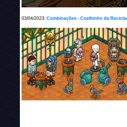
03/04/2023:
Combinações - Coelhinho da Recicl