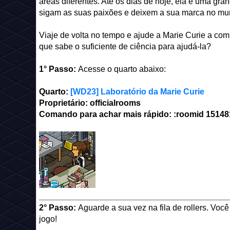
áreas diferentes. Até os dias de hoje, ela é uma gr
sigam as suas paixões e deixem a sua marca no mu
Viaje de volta no tempo e ajude a Marie Curie a c
que sabe o suficiente de ciência para ajudá-la?
1° Passo:
Acesse o quarto abaixo:
Quarto:
[WD23] Laboratório da Marie Curie
Proprietário: officialrooms
Comando para achar mais rápido: :roomid
15148
_________________________________________
2° Passo:
Aguarde a sua vez na fila de rollers. Voc
jogo!