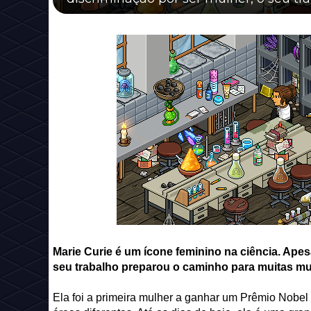
Marie Curie é um ícone feminino na ciência. Apes
seu trabalho preparou o caminho para muitas mul
Ela foi a primeira mulher a ganhar um Prêmio Nobel