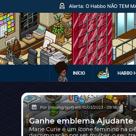
Alerta: O Habbo NÃO TEM MA
INÍCIO
HABBO 
Por (missing text) em
10/03/2023
-
09:18
Ganhe emblema Ajudante do
Marie Curie é um ícone feminino na ciê
discriminação por ser mulher, o seu tr