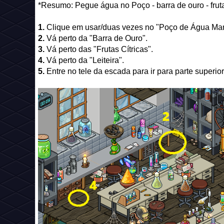
*Resumo: Pegue água no Poço - barra de ouro - frutas 
1.
Clique em usar/duas vezes no "Poço de Água Man
2.
Vá perto da "Barra de Ouro".
3.
Vá perto das "Frutas Cítricas".
4.
Vá perto da "Leiteira".
5.
Entre no tele da escada para ir para parte superior