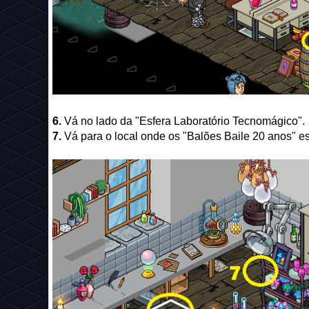
6.
Vá no lado da "Esfera Laboratório Tecnomágico".
7.
Vá para o local onde os "Balões Baile 20 anos" e