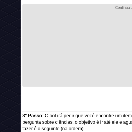
_________________________________________
3° Passo:
O bot irá pedir que você encontre um ite
pergunta sobre ciências, o objetivo é ir até ele e a
fazer é o seguinte (na ordem):