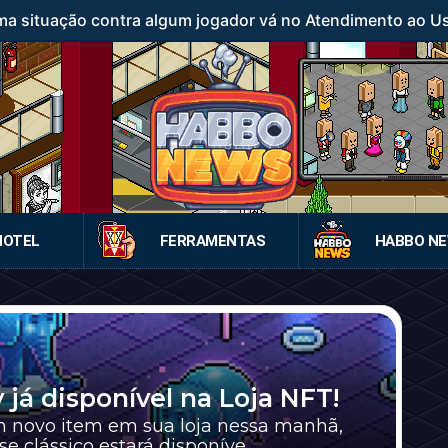
a situação contra algum jogador vá no Atendimento ao Usuá
HOTEL
FERRAMENTAS
HABBO N
 já disponível na Loja NFT!
m novo item em sua loja nessa manhã,
 clássico estará disponíve...