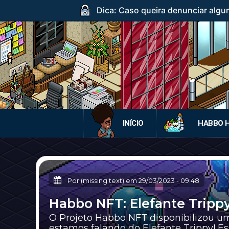
Dica: Caso queira denunciar algum
INÍCIO
HABBO 
Por (missing text) em
29/03/2023
-
09:48
Habbo NFT: Elefante Trippy
O Projeto Habbo NFT disponibilizou u
estamos falando do Elefante Trippy! Esse