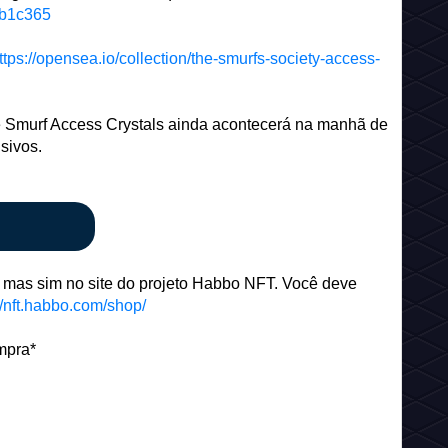
cb1c365
ttps://opensea.io/collection/the-smurfs-society-access-
 e Smurf Access Crystals ainda acontecerá na manhã de
sivos.
 mas sim no site do projeto Habbo NFT. Você deve
//nft.habbo.com/shop/
mpra*