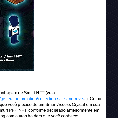
cunhagem de Smurf NFT (veja:
y/general-information/collection-sale-and-reveal
). Como
a que você precise de um Smurf Access Crystal em sua
 Smurf PFP NFT, conforme declarado anteriormente em
blog com outros holders que você conhece: