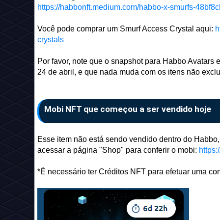
https://habbonft.medium.com/habbo-x-smurfs-48bf8
Você pode comprar um Smurf Access Crystal aqui:
h
crystals
Por favor, note que o snapshot para Habbo Avatars
24 de abril, e que nada muda com os itens não exclu
Mobi NFT que começou a ser vendido hoje
Esse item não está sendo vendido dentro do Habbo,
acessar a página "Shop" para conferir o mobi:
https:
*É necessário ter Créditos NFT para efetuar uma co