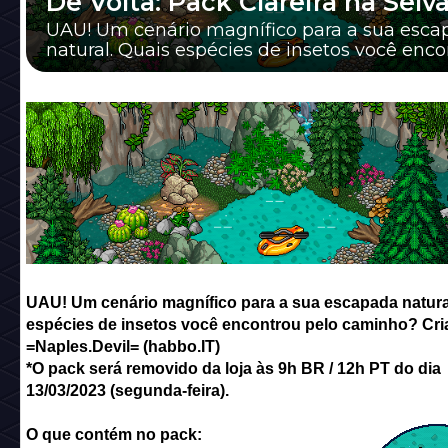
De Volta: Pack Clareira na Selva
UAU! Um cenário magnífico para a sua esca
natural. Quais espécies de insetos você enc
pelo caminho? Criado por: =Naples.Devil= (h..
UAU! Um cenário magnífico para a sua escapada natura
espécies de insetos você encontrou pelo caminho? Cri
=Naples.Devil= (habbo.IT)
*O pack será removido da loja às 9h BR / 12h PT do dia
13/03/2023 (segunda-feira).
O que contém no pack: