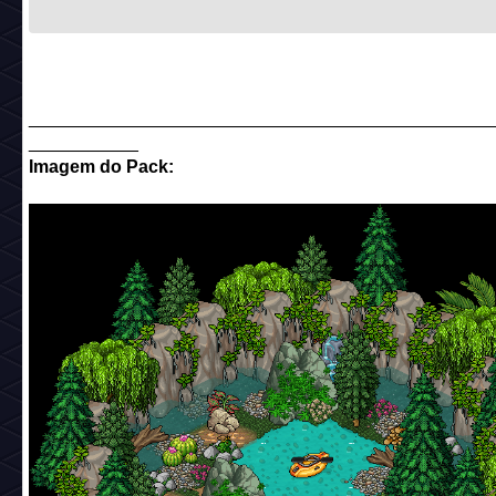
______________________________________________
___________
Imagem do Pack: