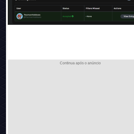
Os vencedores do sorteio da sexta-feira foram 2 espanhóis:
@PacmanHabboes e @Xana68624422, eles vão ganhar u
da equipe do projeto de forma totalmente gratuita! Você po
conferir as provas do sorteio no link:
https://twitterpicker.com/d/ef5ff56y