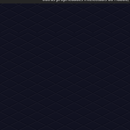
Vire
Habbo News
inte
Estrelas do nosso
portal de notícias!
Um d
Copyrights © - Fã Site 2012~2026 Habbo News - Todos os direi
apoiada por, ou principalmente aprovada pela Sulake Oy ou sua
outras propriedades intelectuais do Habbo, 