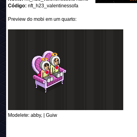
Nome:
nft_h23_valentinessofa name
Código:
nft_h23_valentinessofa
Preview do mobi em um quarto: