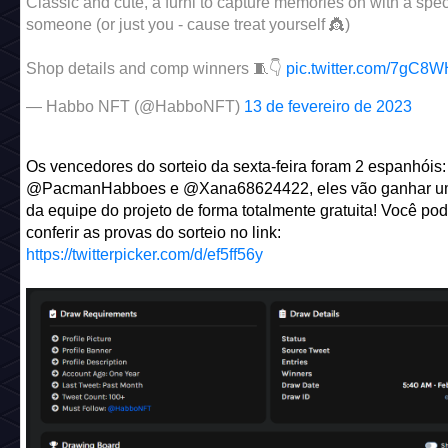
A novidade foi anunciada através do Twitter:
This adorable Valentines sofa is floating into the shop tomo
Classic and cute, a furni to capture memories on with a spec
someone (or just you - cause treat yourself 👸)
Shop details and comp winners 🧵👇
pic.twitter.com/7gC8
— Habbo NFT (@HabboNFT)
13 de fevereiro de 2023