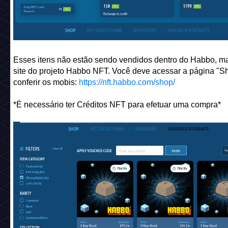
Onde vou poder comprar esses itens?
Só para relembrar, Créditos NFT são gratuitos para donos
Avatars e Habbo Portraits. Eles ganham um número específ
créditos diariamente por cada Habbo NFT não listado no 
Apesar desse detalhe, qualquer pessoa pode ter esses créd
isso por comprar em marketplaces como a Immutable X ou 
em sorteios. Para conferir mais detalhes
clique aqui
.
Esses itens não estão sendo vendidos dentro do Habbo, m
site do projeto Habbo NFT. Você deve acessar a página "S