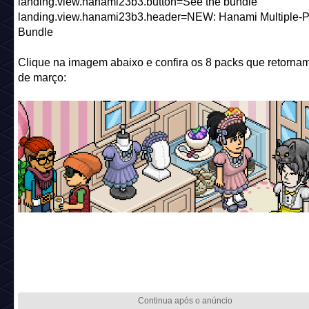
landing.view.hanami23b3.button=See the bundle
landing.view.hanami23b3.header=NEW: Hanami Multiple-P
Bundle
Clique na imagem abaixo e confira os 8 packs que retorna
de março: