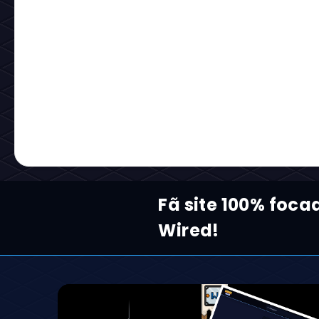
Fã site 100% foca
Wired!