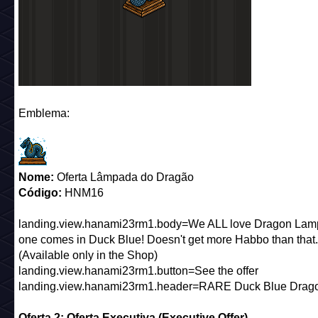
Emblema:
Nome:
Oferta Lâmpada do Dragão
Código:
HNM16
landing.view.hanami23rm1.body=We ALL love Dragon Lamp
one comes in Duck Blue! Doesn't get more Habbo than that.
(Available only in the Shop)
landing.view.hanami23rm1.button=See the offer
landing.view.hanami23rm1.header=RARE Duck Blue Drag
Oferta 2: Oferta Executiva (Executive Offer)