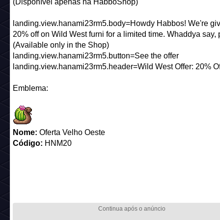
(Disponível apenas na HabboShop)
landing.view.hanami23rm5.body=Howdy Habbos! We're giv
20% off on Wild West furni for a limited time. Whaddya say, 
(Available only in the Shop)
landing.view.hanami23rm5.button=See the offer
landing.view.hanami23rm5.header=Wild West Offer: 20% Of
Emblema:
Nome:
Oferta Velho Oeste
Código:
HNM20