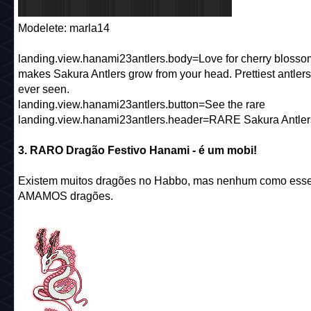
Modelete: marla14
landing.view.hanami23antlers.body=Love for cherry blosso
makes Sakura Antlers grow from your head. Prettiest antler
ever seen.
landing.view.hanami23antlers.button=See the rare
landing.view.hanami23antlers.header=RARE Sakura Antler
3. RARO Dragão Festivo Hanami - é um mobi!
Existem muitos dragões no Habbo, mas nenhum como esse
AMAMOS dragões.