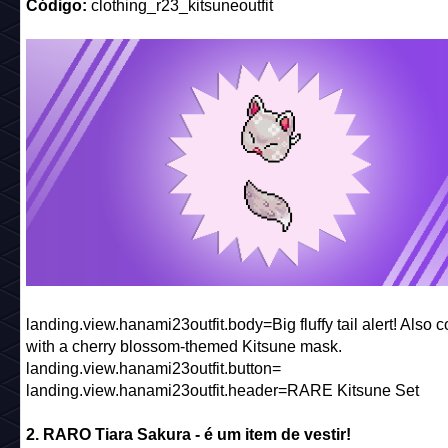
Código:
clothing_r23_kitsuneoutfit
landing.view.hanami23outfit.body=Big fluffy tail alert! Also 
with a cherry blossom-themed Kitsune mask.
landing.view.hanami23outfit.button=
landing.view.hanami23outfit.header=RARE Kitsune Set
2. RARO Tiara Sakura - é um item de vestir!