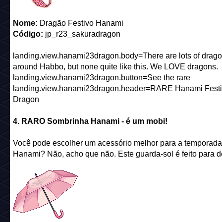
Nome:
Dragão Festivo Hanami
Código:
jp_r23_sakuradragon
landing.view.hanami23dragon.body=There are lots of drag
around Habbo, but none quite like this. We LOVE dragons.
landing.view.hanami23dragon.button=See the rare
landing.view.hanami23dragon.header=RARE Hanami Festi
Dragon
4. RARO Sombrinha Hanami - é um mobi!
Você pode escolher um acessório melhor para a temporada
Hanami? Não, acho que não. Este guarda-sol é feito para d