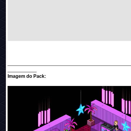
______________________________________________
___________
Imagem do Pack: