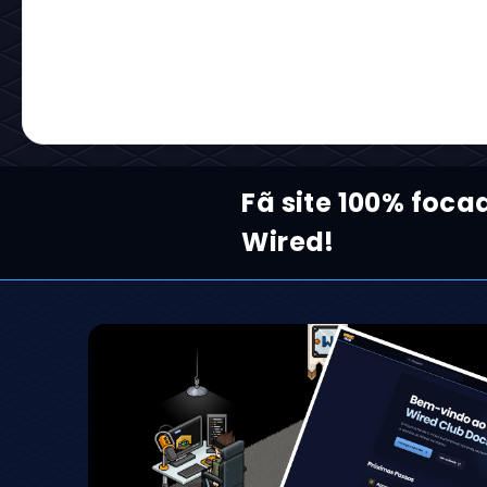
Fã site 100% foc
Wired!