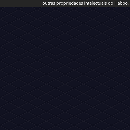
Copyrights © - Fã Site 2012~2026 Habbo News - Todos os direi
apoiada por, ou principalmente aprovada pela Sulake Oy ou sua
outras propriedades intelectuais do Habbo, 