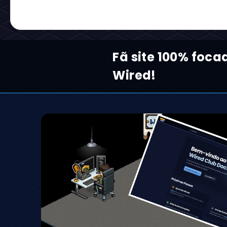
Fã site 100% foc
Wired!